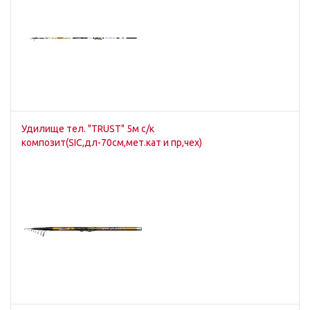
Удилище тел. "TRUST" 5м с/к
композит(SIC,дл-70см,мет.кат и пр,чех)