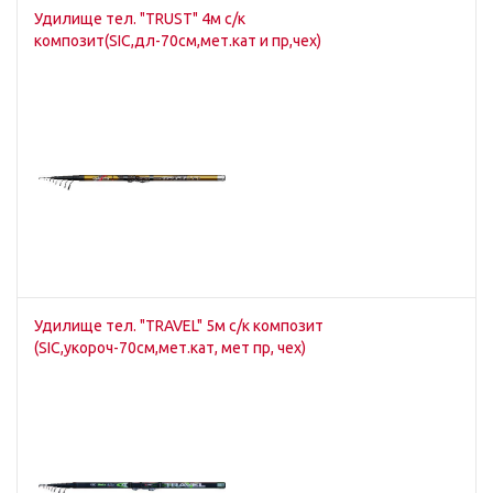
Удилище тел. "TRUST" 4м с/к
композит(SIC,дл-70см,мет.кат и пр,чех)
Удилище тел. "TRAVEL" 5м с/к композит
(SIC,укороч-70см,мет.кат, мет пр, чех)