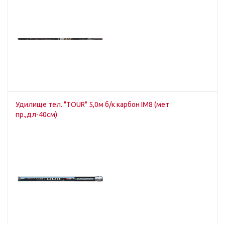
Удилище тел. "TOUR" 5,0м б/к карбон IM8 (мет
пр.,дл-40см)