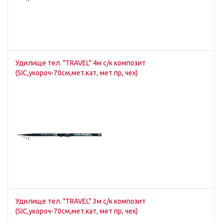
Удилище тел. "TRAVEL" 4м с/к композит
(SIC,укороч-70см,мет.кат, мет пр, чех)
Удилище тел. "TRAVEL" 3м с/к композит
(SIC,укороч-70см,мет.кат, мет пр, чех)