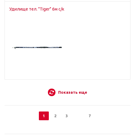
Удилище тел. "Tiger" 6м c/к
Показать еще
1
2
3
7