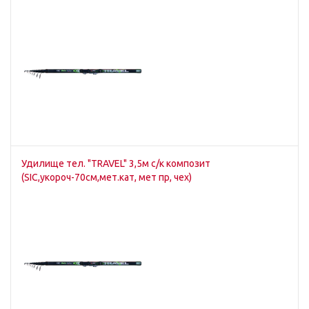
Удилище тел. "TRAVEL" 3,5м с/к композит
(SIC,укороч-70см,мет.кат, мет пр, чех)