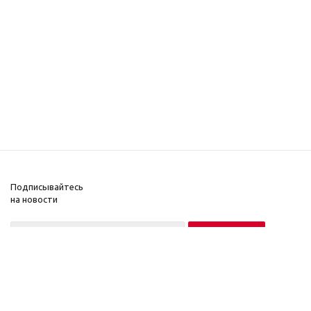
Подписывайтесь
на новости
Нажимая на кнопку «Подписаться», вы соглашаетесь на обработку
персональных данных в соответствии с
Условиями
.
2021 © , 2017
Компания