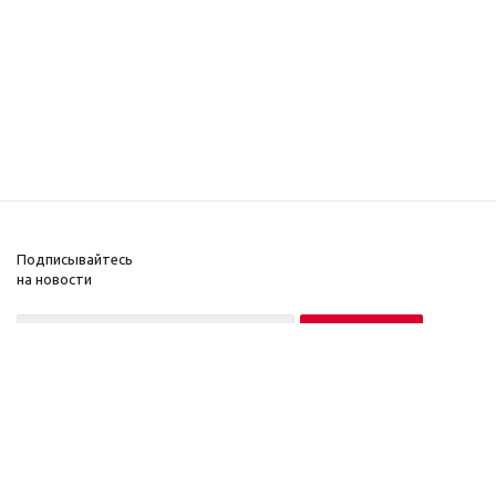
Подписывайтесь
на новости
Нажимая на кнопку «Подписаться», вы соглашаетесь на обработку
персональных данных в соответствии с
Условиями
.
2021 © , 2017
Компания