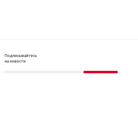
Подписывайтесь
на новости
Нажимая на кнопку «Подписаться», вы соглашаетесь на обработку
персональных данных в соответствии с
Условиями
.
2021 © , 2017
Компания