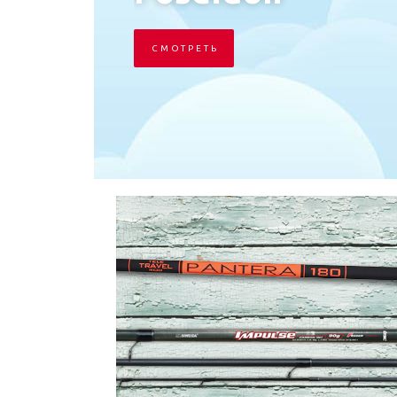
С М О Т Р Е Т Ь