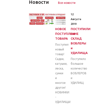
Новости
Все новости
26
12
Марта
Августа
2020
2019
НОВОЕ
ПОСТУПИЛИ
ПОСТУПЛЕНИЕ
НА
ТОВАРА
СКЛАД
ВОБЛЕРЫ
Поступил
и
новый
УДИЛИЩА
товар!
Садки,
Поступило
катушки,
большое
леска,
количество
сумки
ВОБЛЕРОВ
и
и
многое
УДИЛИЩ
другое!
НОВИНКИ
-
УДИЛИЩА!