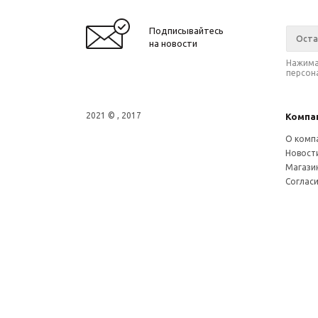
Подписывайтесь
на новости
Нажима
персон
2021 © , 2017
Компа
О комп
Новост
Магази
Соглас