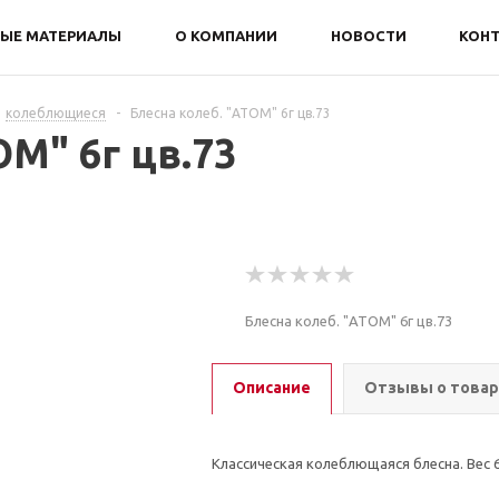
ЫЕ МАТЕРИАЛЫ
О КОМПАНИИ
НОВОСТИ
КОН
колеблющиеся
-
Блесна колеб. "ATOM" 6г цв.73
OM" 6г цв.73
Блесна колеб. "ATOM" 6г цв.73
Описание
Отзывы о това
Классическая колеблющаяся блесна. Вес 6