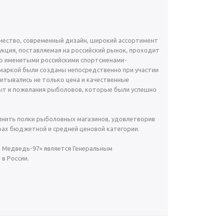
ество, современный дизайн, широкий ассортимент
укция, поставляемая на российский рынок, проходит
р именитыми российскими спортсменами-
маркой были созданы непосредственно при участии
читывались не только цена и качественные
пыт и пожелания рыболовов, которые были успешно
нить полки рыболовных магазинов, удовлетворив
рах бюджетной и средней ценовой категории.
й Медведь-97» является Генеральным
в России.