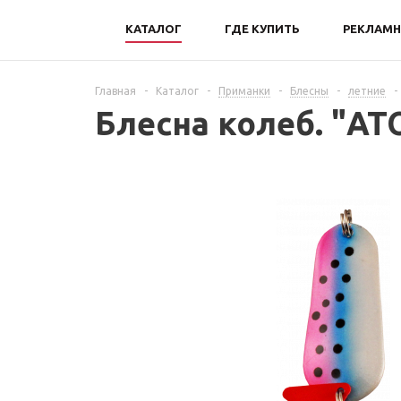
КАТАЛОГ
ГДЕ КУПИТЬ
РЕКЛАМН
Главная
-
Каталог
-
Приманки
-
Блесны
-
летние
-
Блесна колеб. "AT