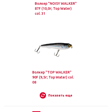
Волкер "NOISY WALKER"
87F (10,0г; Top Water)
col. 31
Волкер "TOP WALKER"
90F (9,5г; Top Water) col.
08
Показать еще