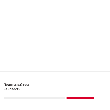
Подписывайтесь
на новости
Нажимая на кнопку «Подписаться», вы соглашаетесь на обработку