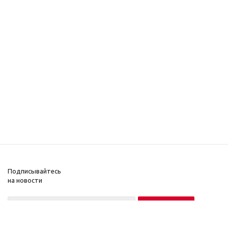
Подписывайтесь
на новости
Нажимая на кнопку «Подписаться», вы соглашаетесь на обработку