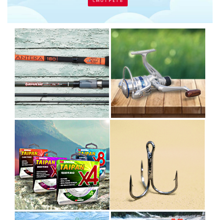
С М О Т Р Е Т Ь