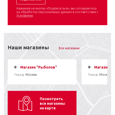
Нажимая на кнопку «Подписаться», вы соглашаетесь
на обработку персональных данных в соответствии с
Условиями
.
Наши магазины
Все магазины
Магазин "Рыболов"
Магазин "
Город:
Москва
Город:
Москва
Посмотреть
все магазины
на карте