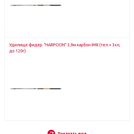
Удилище фидер. "HARPOON" 3,9м карбон IM8 (тел.+ 3хл,
до 120г)
Показать еще