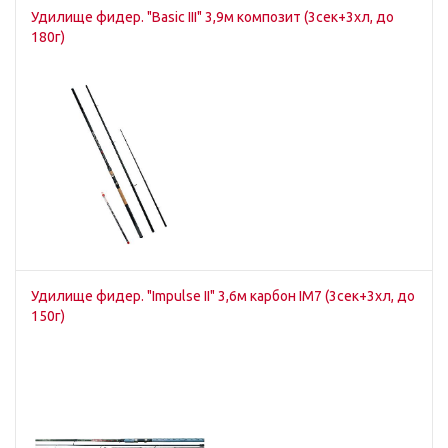
Удилище фидер. "Basic III" 3,9м композит (3сек+3хл, до
180г)
Удилище фидер. "Impulse II" 3,6м карбон IM7 (3сек+3хл, до
150г)