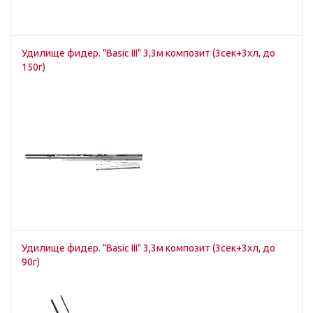
Удилище фидер. "Basic III" 3,3м композит (3сек+3хл, до
150г)
Удилище фидер. "Basic III" 3,3м композит (3сек+3хл, до
90г)