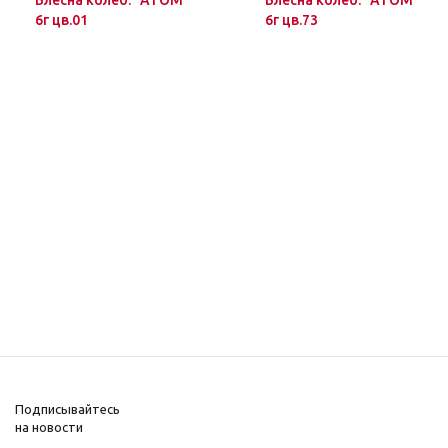
Блесна колеб. "ATOM"
Блесна колеб. "ATOM"
6г цв.01
6г цв.73
Подписывайтесь
на новости