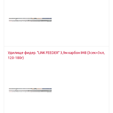
Удилище фидер. "LINK FEEDER" 3,9м карбон IM8 (3сек+3хл,
120-180г)