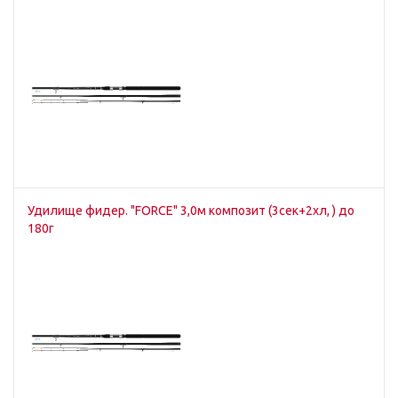
Удилище фидер. "FORCE" 3,0м композит (3сек+2хл, ) до
180г