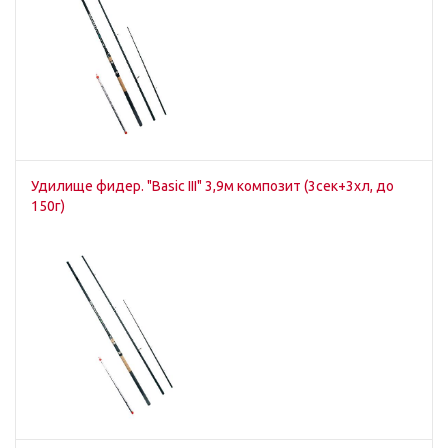
Удилище фидер. "Basic III" 3,9м композит (3сек+3хл, до
150г)