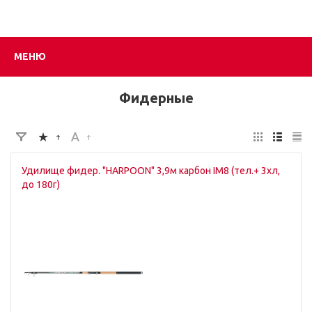
МЕНЮ
Фидерные
Удилище фидер. "HARPOON" 3,9м карбон IM8 (тел.+ 3хл,
до 180г)