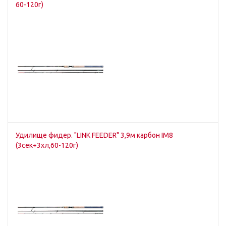
60-120г)
Удилище фидер. "LINK FEEDER" 3,9м карбон IM8
(3сек+3хл,60-120г)